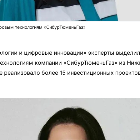
ровым технологиям «СибурТюменьГаз»
нологии и цифровые инновации» эксперты выдели
ехнологиям компании «СибурТюменьГаз» из Нижн
е реализовало более 15 инвестиционных проекто