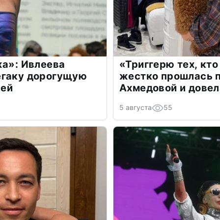
жа»: Ивлеева
«Триггерю тех, кто
егаку дорогущую
жестко прошлась п
лей
Ахмедовой и довел
5 августа
55