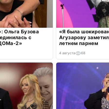
: Ольга Бузова
«Я была шокирова
оединилась с
Агузарову заметил
«ДОМа-2»
летнем парнем
4 августа
68