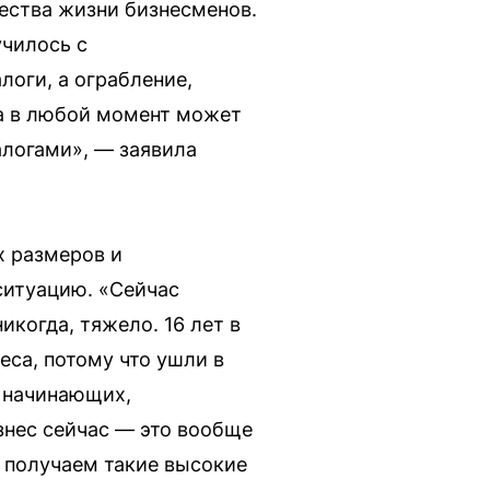
ества жизни бизнесменов.
училось с
логи, а ограбление,
да в любой момент может
алогами», — заявила
х размеров и
ситуацию. «Сейчас
икогда, тяжело. 16 лет в
еса, потому что ушли в
т начинающих,
знес сейчас — это вообще
 получаем такие высокие