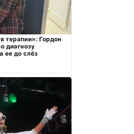
 в терапии»: Гордон
о диагнозу
а ее до слёз