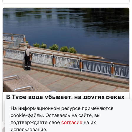
В Туре вода убывает, на других реках
области прибывает
На информационном ресурсе применяются
cookie-файлы. Оставаясь на сайте, вы
4 августа
0
подтверждаете свое
согласие
на их
использование.