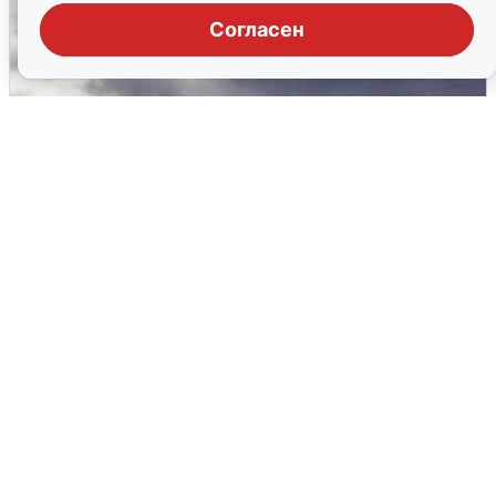
Согласен
Над ХМАО впервые сбили
беспилотники
3 августа
0