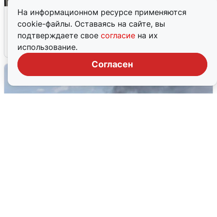
На информационном ресурсе применяются
Кто такой Владимир Ткачук и почему
cookie-файлы. Оставаясь на сайте, вы
его Mercedes взорвали
подтверждаете свое
согласие
на их
5 августа
0
использование.
Согласен
Очевидцы сообщили о столбе дыма