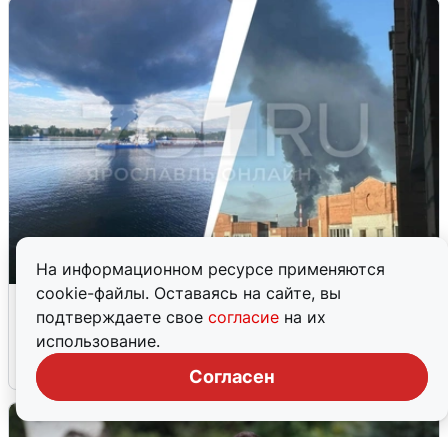
На информационном ресурсе применяются
cookie-файлы. Оставаясь на сайте, вы
Ночная атака БПЛА на Ярославль:
подтверждаете свое
согласие
на их
попадания и последствия
использование.
6 августа
0
Согласен