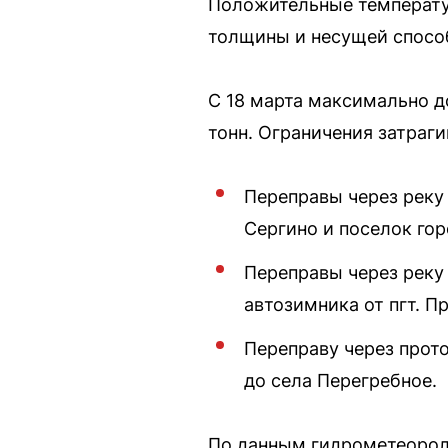
Положительные температу
толщины и несущей спосо
С 18 марта максимально д
тонн. Ограничения затраг
Переправы через реку
Сергино и поселок гор
Переправы через реку 
автозимника от пгт. П
Переправу через прот
до села Перегребное.
По данным гидрометеорол