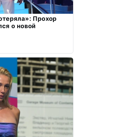
отеряла»: Прохор
ся о новой