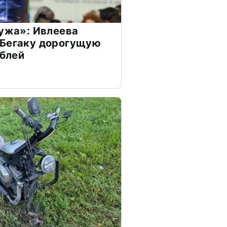
мужа»: Ивлеева
 Бегаку дорогущую
ублей