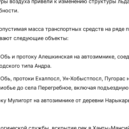
ры воздуха привели к изменению структуры льда
бности.
опустимая масса транспортных средств на ряде п
ивают следующие объекты:
 Обь и протоку Алешкинская на автозимнике, со
одского типа Андра.
Обь, протоки Ехалпосл, Ун-Хобыстпосл, Пугорас 
риобье до села Перегребное, включая подъездную 
оку Мулигорт на автозимнике от деревни Нарыкар
огической службы, вскрытие рек в Ханты-Манси