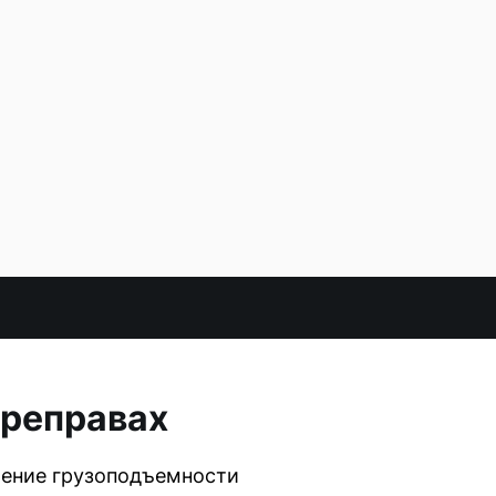
ереправах
ичение грузоподъемности