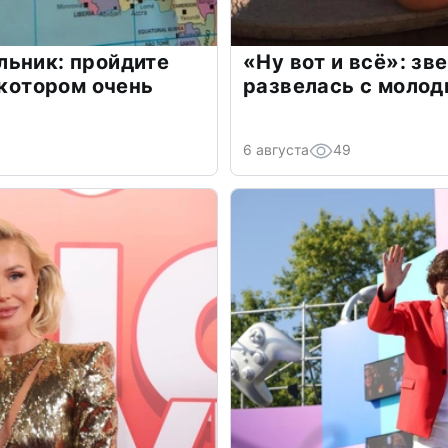
льник: пройдите
«Ну вот и всё»: з
 котором очень
развелась с моло
6 августа
49