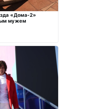
везда «Дома-2»
дым мужем