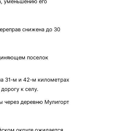
, уменьшению его
ереправ снижена до 30
единяющем поселок
на 31-м и 42-м километрах
дорогу к селу.
ы через деревню Мулигорт
йском округе ожидается