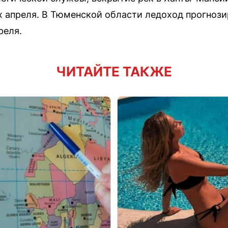
х апреля. В Тюменской области ледоход прогнози
реля.
ЧИТАЙТЕ ТАКЖЕ