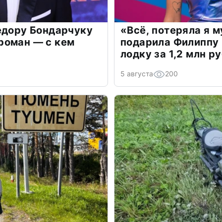
едору Бондарчуку
«Всё, потеряла я 
роман — с кем
подарила Филиппу
лодку за 1,2 млн р
5 августа
200