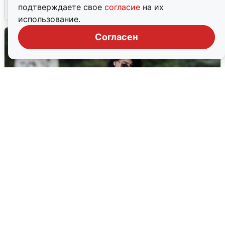
подтверждаете свое
согласие
на их
6 августа
0
использование.
Согласен
Волгоградцы остались без
мобильного интернета
6 августа
0