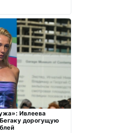
мужа»: Ивлеева
 Бегаку дорогущую
ублей