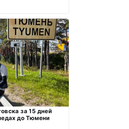
овска за 15 дней
педах до Тюмени