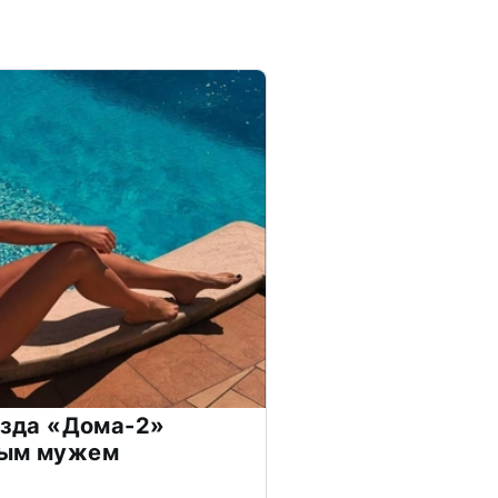
везда «Дома-2»
дым мужем