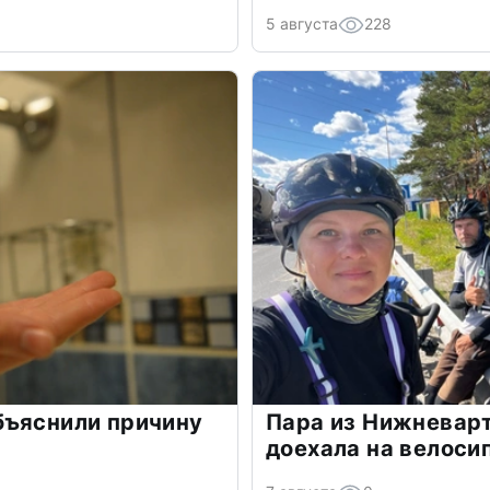
5 августа
228
бъяснили причину
Пара из Нижневарт
доехала на велоси