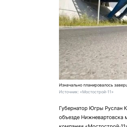
Изначально планировалось заверш
Источник: 
«Мостострой-11»
Губернатор Югры Руслан К
объезде Нижневартовска м
компании «Мостострой‑11»