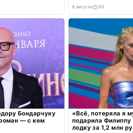
6 августа
55
едору Бондарчуку
«Всё, потеряла я 
роман — с кем
подарила Филиппу
лодку за 1,2 млн р