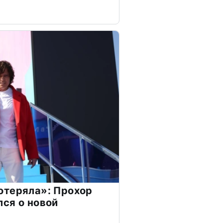
отеряла»: Прохор
ся о новой