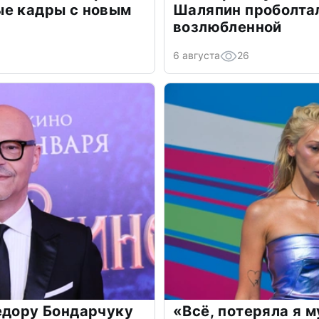
ые кадры с новым
Шаляпин проболтал
возлюбленной
6 августа
26
едору Бондарчуку
«Всё, потеряла я 