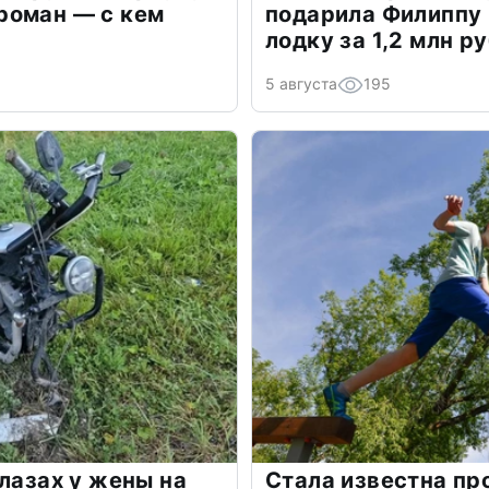
роман — с кем
подарила Филиппу
лодку за 1,2 млн р
5 августа
195
глазах у жены на
Стала известна пр