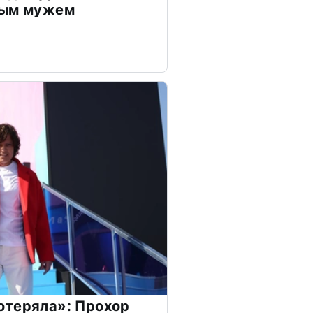
дым мужем
отеряла»: Прохор