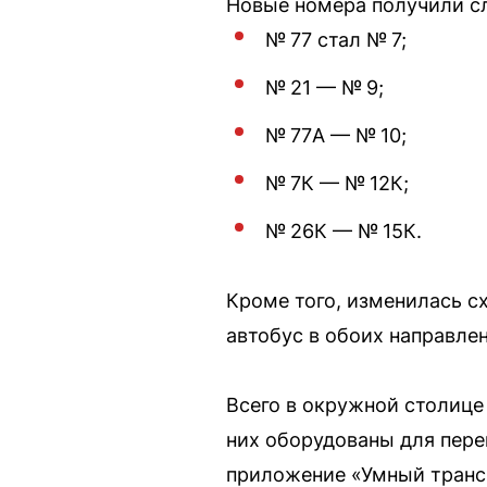
Новые номера получили 
№ 77 стал № 7;
№ 21 — № 9;
№ 77А — № 10;
№ 7К — № 12К;
№ 26К — № 15К.
Кроме того, изменилась с
автобус в обоих направле
Всего в окружной столице
них оборудованы для пер
приложение «Умный трансп