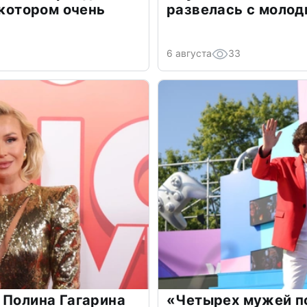
 котором очень
развелась с моло
6 августа
33
 Полина Гагарина
«Четырех мужей п