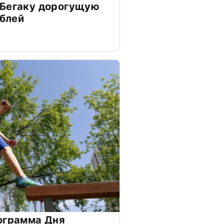
 Бегаку дорогущую
ублей
ограмма Дня