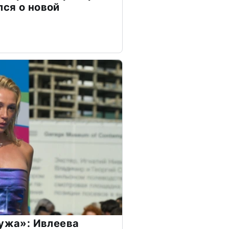
ся о новой
мужа»: Ивлеева