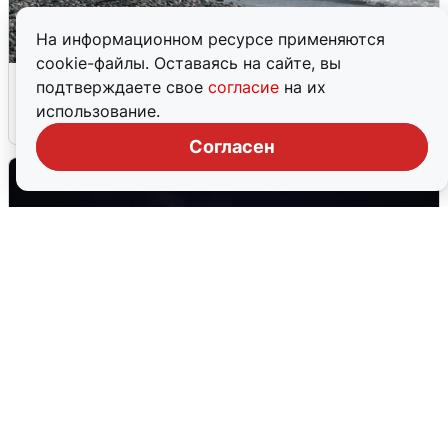
На информационном ресурсе применяются
cookie-файлы. Оставаясь на сайте, вы
Сирены в Сочи: новая угроза БПЛА
подтверждаете свое
согласие
на их
использование.
6 августа
0
Согласен