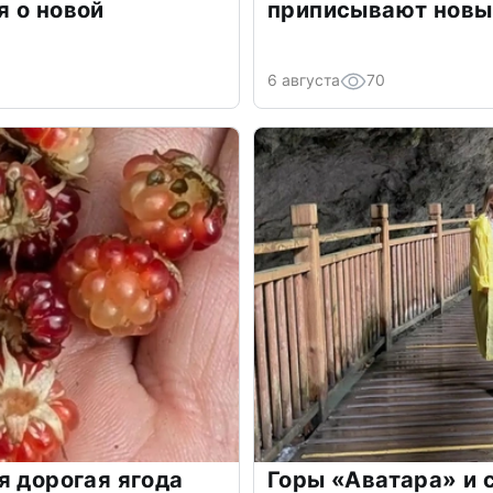
 о новой
приписывают новы
6 августа
70
я дорогая ягода
Горы «Аватара» и 