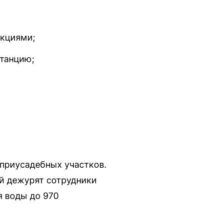
укциями;
станцию;
 приусадебных участков.
й дежурят сотрудники
я воды до 970