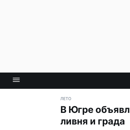
ЛЕТО
В Югре объяв
ливня и града