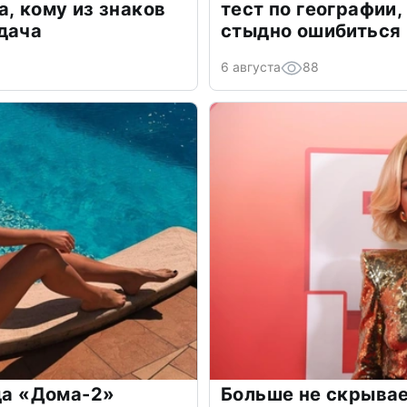
а, кому из знаков
тест по географии,
дача
стыдно ошибиться
6 августа
88
зда «Дома-2»
Больше не скрывае