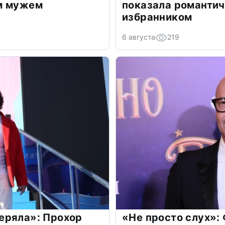
м мужем
показала романти
избранником
6 августа
219
еряла»: Прохор
«Не просто слух»: