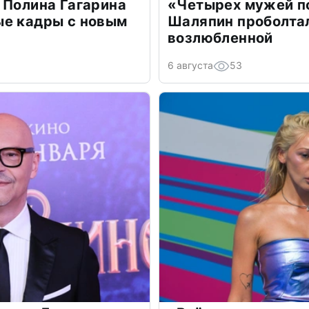
 Полина Гагарина
«Четырех мужей п
ые кадры с новым
Шаляпин проболтал
возлюбленной
6 августа
53