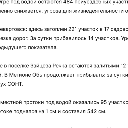
гре под водой остаются 484 приусадебных участк
пенно снижается, угроза для жизнедеятельности о
вартовск: здесь затоплен 221 участок в 17 садов
езка дорог. За сутки прибавилось 14 участков. У
редыдущего показателя.
 в поселке Зайцева Речка остаются залитыми 12 
й. В Мегионе Обь продолжает прибывать: за сутки
вух СОНТ.
 местной протоки под водой оказались 95 участко
отоке поднялся на 1 см и составил 542 см.