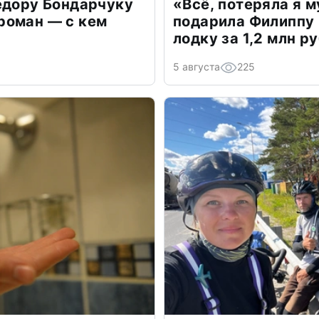
едору Бондарчуку
«Всё, потеряла я 
роман — с кем
подарила Филиппу
лодку за 1,2 млн р
5 августа
225