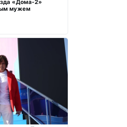
везда «Дома-2»
дым мужем