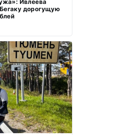
мужа»: Ивлеева
 Бегаку дорогущую
ублей