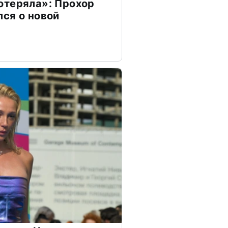
отеряла»: Прохор
ся о новой