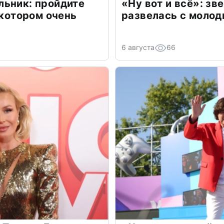
льник: пройдите
«Ну вот и всё»: з
 котором очень
развелась с моло
6 августа
66