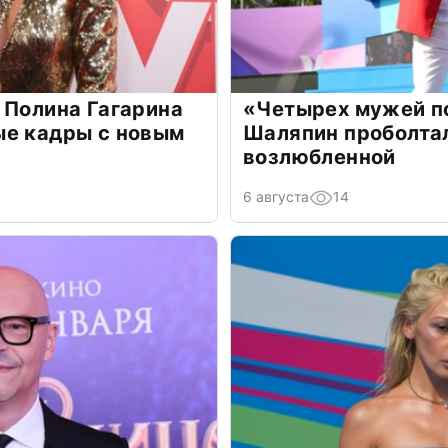
 Полина Гагарина
«Четырех мужей п
ые кадры с новым
Шаляпин проболтал
возлюбленной
6 августа
14