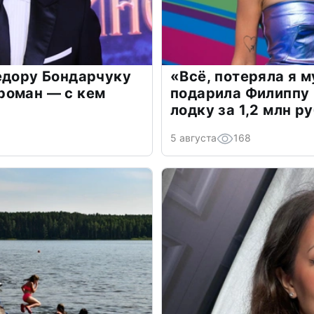
едору Бондарчуку
«Всё, потеряла я 
роман — с кем
подарила Филиппу
лодку за 1,2 млн р
5 августа
168