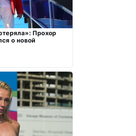
отеряла»: Прохор
ся о новой