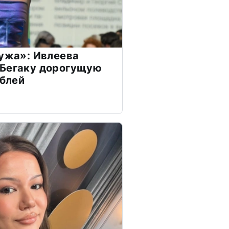
мужа»: Ивлеева
 Бегаку дорогущую
ублей