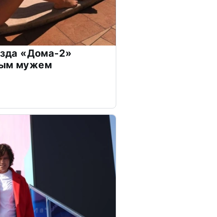
везда «Дома-2»
дым мужем