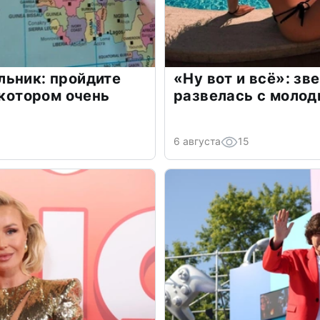
льник: пройдите
«Ну вот и всё»: з
 котором очень
развелась с моло
6 августа
15