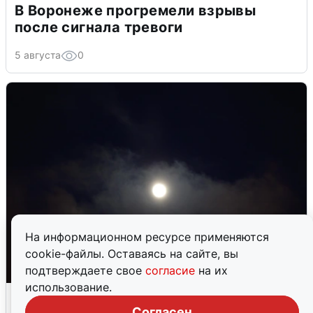
В Воронеже прогремели взрывы
после сигнала тревоги
5 августа
0
На информационном ресурсе применяются
cookie-файлы. Оставаясь на сайте, вы
подтверждаете свое
согласие
на их
использование.
Взрывы в Воронеже после сигнала
тревоги
Согласен