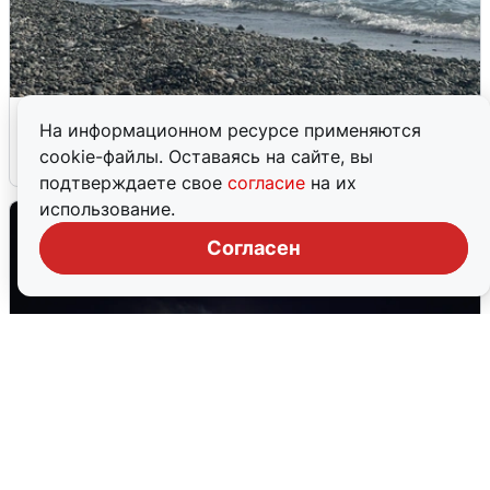
Сирены в Сочи: новая угроза БПЛА
На информационном ресурсе применяются
cookie-файлы. Оставаясь на сайте, вы
6 августа
0
подтверждаете свое
согласие
на их
использование.
Согласен