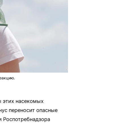
еакцию.
ы этих насекомых
гнус переносит опасные
и Роспотребнадзора