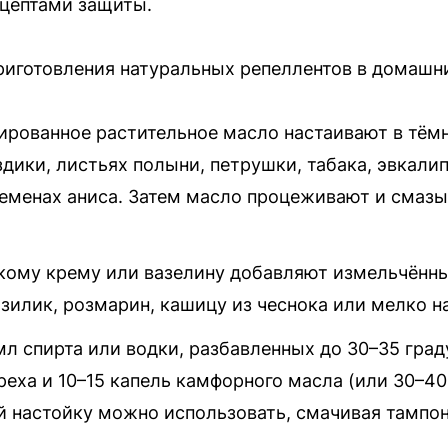
цептами защиты.
риготовления натуральных репеллентов в домашн
ированное растительное масло настаивают в тём
здики, листьях полыни, петрушки, табака, эвкалип
семенах аниса. Затем масло процеживают и смаз
скому крему или вазелину добавляют измельчённы
азилик, розмарин, кашицу из чеснока или мелко 
мл спирта или водки, разбавленных до 30–35 гра
реха и 10–15 капель камфорного масла (или 30–4
й настойку можно использовать, смачивая тампон