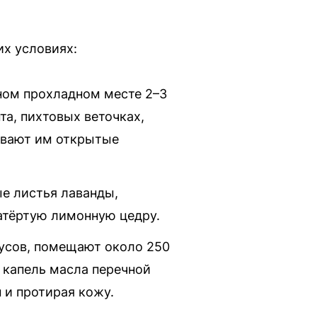
их условиях:
ном прохладном месте 2–3
та, пихтовых веточках,
ывают им открытые
е листья лаванды,
натёртую лимонную цедру.
дусов, помещают около 250
0 капель масла перечной
 и протирая кожу.