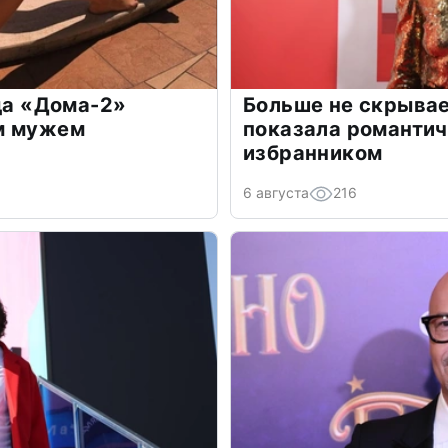
зда «Дома-2»
Больше не скрывае
м мужем
показала романти
избранником
6 августа
216