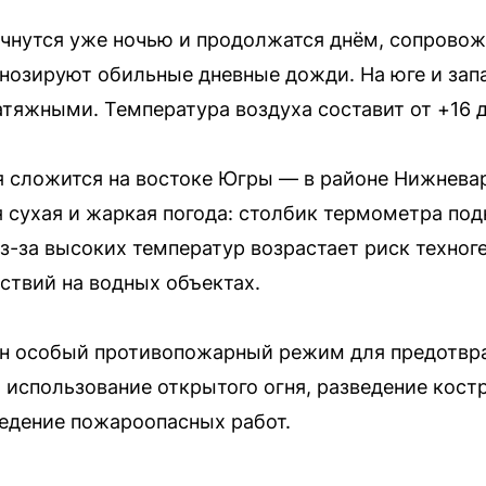
чнутся уже ночью и продолжатся днём, сопровож
нозируют обильные дневные дожди. На юге и запа
атяжными. Температура воздуха составит от +16 д
 сложится на востоке Югры — в районе Нижневар
 сухая и жаркая погода: столбик термометра под
Из-за высоких температур возрастает риск техно
ствий на водных объектах.
дён особый противопожарный режим для предотвр
использование открытого огня, разведение костр
ведение пожароопасных работ.