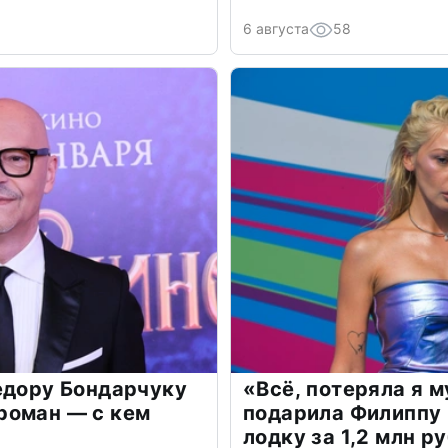
6 августа
58
едору Бондарчуку
«Всё, потеряла я 
роман — с кем
подарила Филиппу
лодку за 1,2 млн р