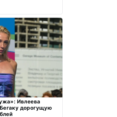
мужа»: Ивлеева
 Бегаку дорогущую
ублей