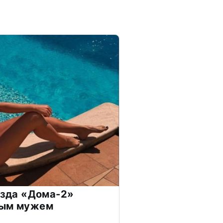
везда «Дома-2»
дым мужем