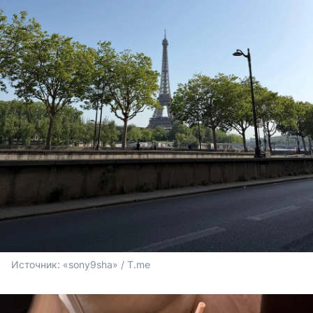
Источник: 
«sony9sha» / T.me