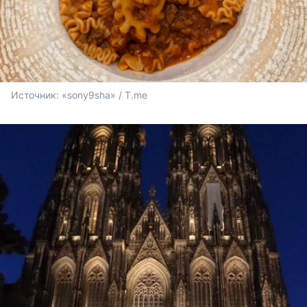
Источник: 
«sony9sha» / T.me