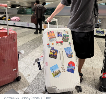
Источник: 
«sony9sha» / T.me