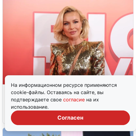
На информационном ресурсе применяются
Больше не скрывает: Полина
cookie-файлы. Оставаясь на сайте, вы
Гагарина показала романтичные
подтверждаете свое
согласие
на их
кадры с новым избранником
использование.
6 августа
170
Согласен