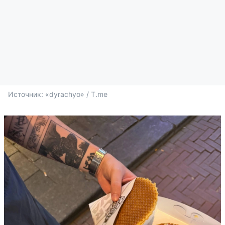
Источник: 
«dyrachyo» / T.me