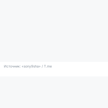
Источник: 
«sony9sha» / T.me