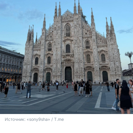
Источник: 
«sony9sha» / T.me