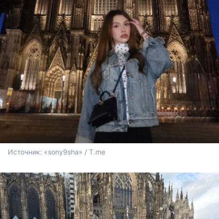
Источник: 
«sony9sha» / T.me