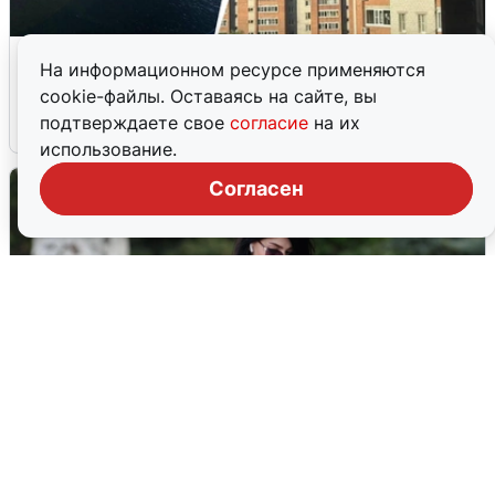
Ночная атака БПЛА на Ярославль:
На информационном ресурсе применяются
попадания и последствия
cookie-файлы. Оставаясь на сайте, вы
подтверждаете свое
согласие
на их
6 августа
0
использование.
Согласен