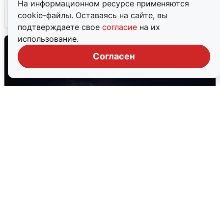
На информационном ресурсе применяются
cookie-файлы. Оставаясь на сайте, вы
5 августа
0
подтверждаете свое
согласие
на их
использование.
Согласен
Взрывы в Воронеже после сигнала
тревоги
5 августа
0