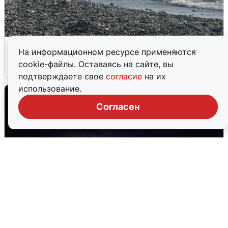
Сирены в Сочи: новая угроза БПЛА
На информационном ресурсе применяются
cookie-файлы. Оставаясь на сайте, вы
6 августа
0
подтверждаете свое
согласие
на их
использование.
Согласен