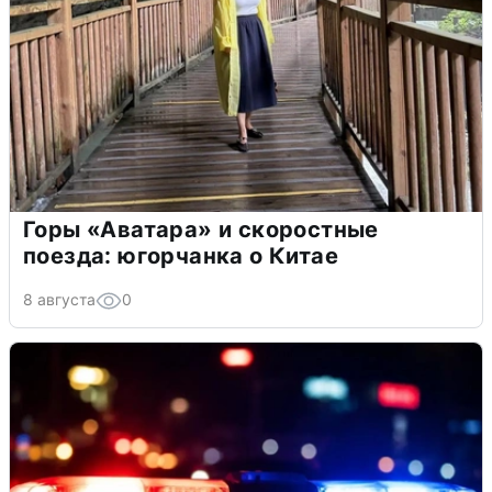
Горы «Аватара» и скоростные
поезда: югорчанка о Китае
8 августа
0