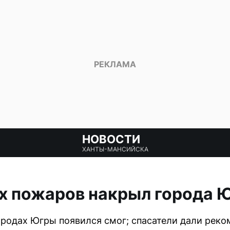
НОВОСТИ
ХАНТЫ-МАНСИЙСКА
х пожаров накрыл города 
ородах Югры появился смог; спасатели дали реко