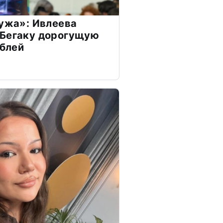
мужа»: Ивлеева
 Бегаку дорогущую
ублей