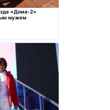
везда «Дома-2»
дым мужем