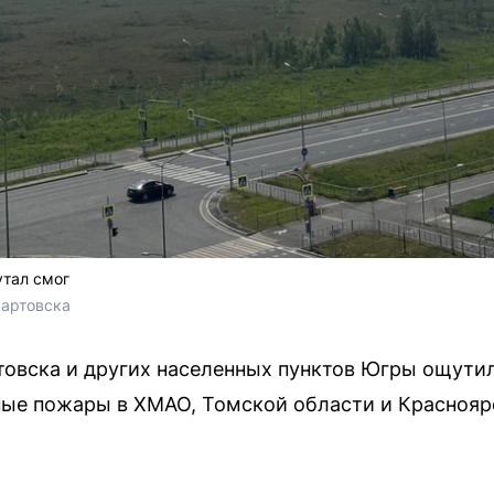
утал смог
артовска 
овска и других населенных пунктов Югры ощутил
ные пожары в ХМАО, Томской области и Краснояр