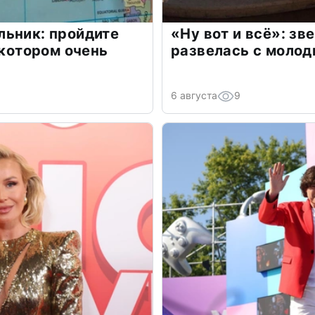
льник: пройдите
«Ну вот и всё»: з
 котором очень
развелась с моло
6 августа
9