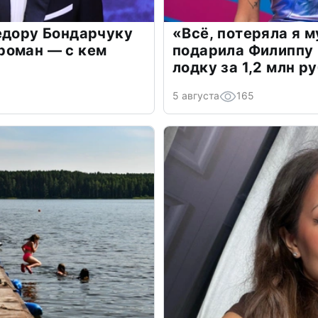
едору Бондарчуку
«Всё, потеряла я 
роман — с кем
подарила Филиппу
лодку за 1,2 млн р
5 августа
165