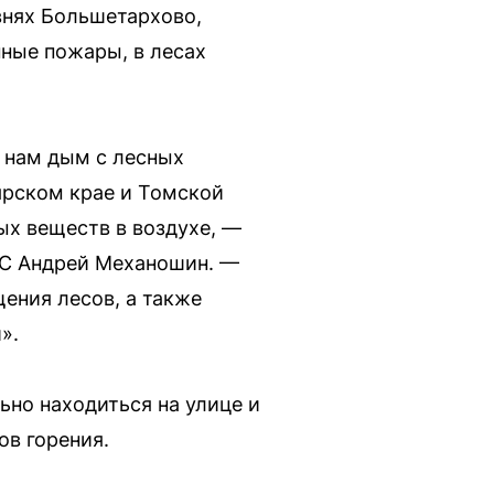
внях Большетархово,
пные пожары, в лесах
 нам дым с лесных
ярском крае и Томской
ых веществ в воздухе, —
ЧС Андрей Механошин. —
ения лесов, а также
».
но находиться на улице и
ов горения.