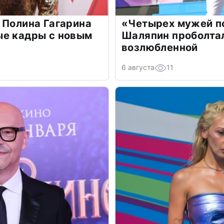
 Полина Гагарина
«Четырех мужей п
ые кадры с новым
Шаляпин проболтал
возлюбленной
6 августа
11