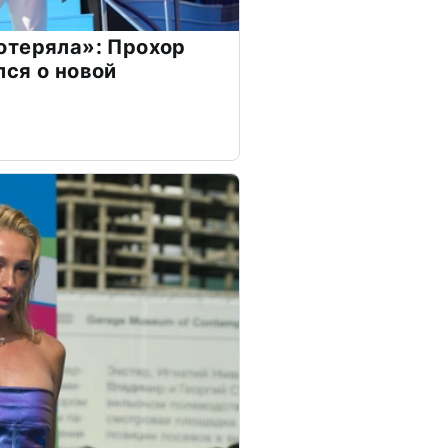
отеряла»: Прохор
ся о новой