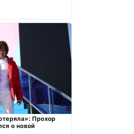
отеряла»: Прохор
ся о новой