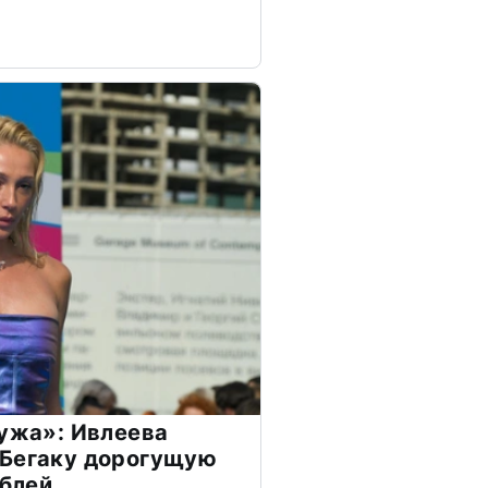
мужа»: Ивлеева
 Бегаку дорогущую
ублей