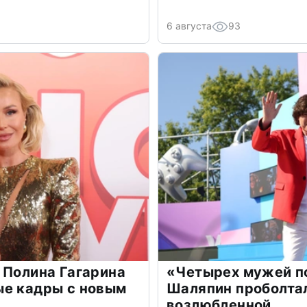
6 августа
93
 Полина Гагарина
«Четырех мужей п
ые кадры с новым
Шаляпин проболтал
возлюбленной