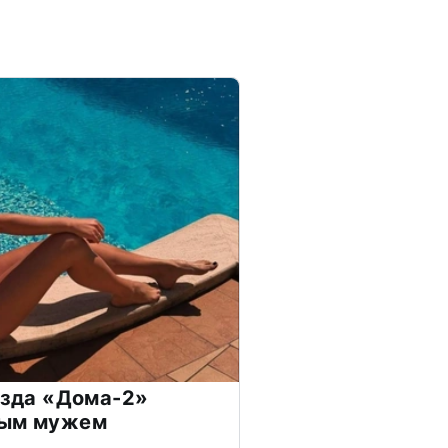
везда «Дома-2»
дым мужем