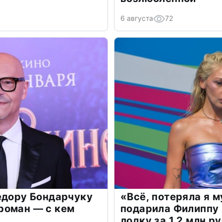
6 августа
72
едору Бондарчуку
«Всё, потеряла я 
роман — с кем
подарила Филиппу
лодку за 1,2 млн р