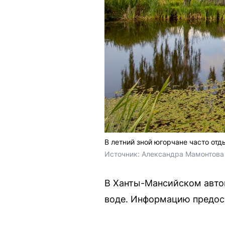
В летний зной югорчане часто отд
Источник: 
Александра Мамонтова 
В Ханты-Мансийском автон
воде. Информацию предос