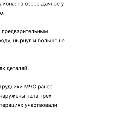
йона: на озере Дачное у
о.
По предварительным
воду, нырнул и больше не
ех деталей.
отрудники МЧС ранее
бнаружены тела трех
перациях участвовали