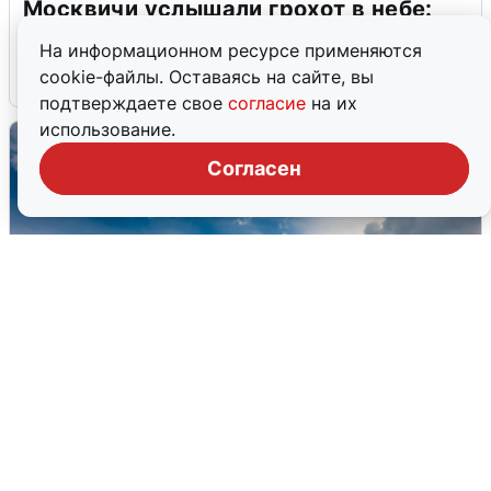
Москвичи услышали грохот в небе:
подробности
На информационном ресурсе применяются
cookie-файлы. Оставаясь на сайте, вы
7 августа
0
подтверждаете свое
согласие
на их
использование.
Согласен
МЧС ответило на сообщения о
грохоте в Москве