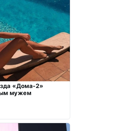
везда «Дома-2»
дым мужем