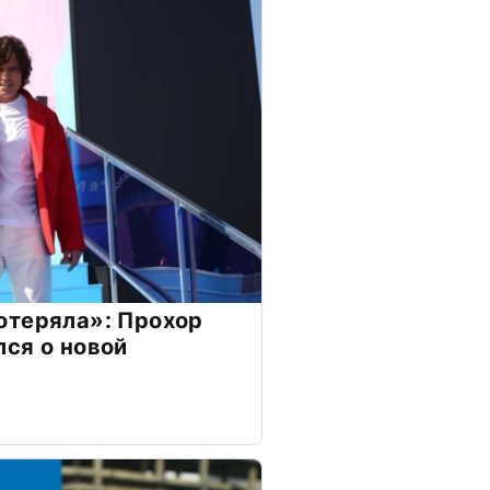
отеряла»: Прохор
ся о новой