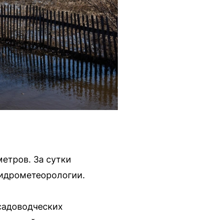
етров. За сутки
гидрометеорологии.
садоводческих