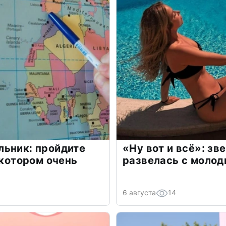
льник: пройдите
«Ну вот и всё»: з
 котором очень
развелась с моло
6 августа
14