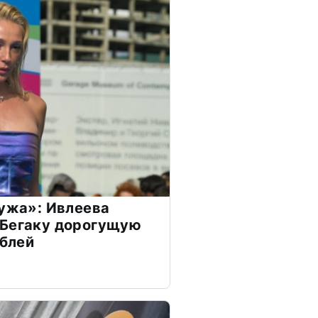
мужа»: Ивлеева
 Бегаку дорогущую
ублей