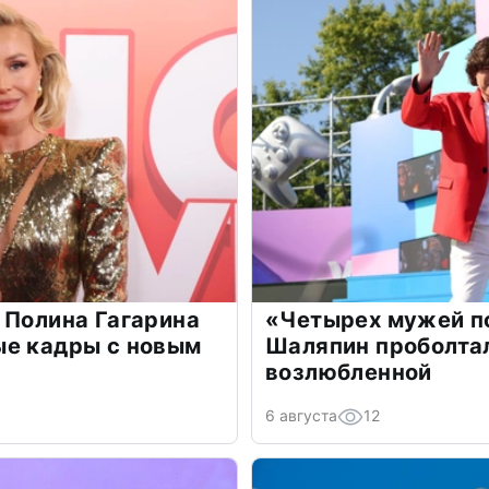
 Полина Гагарина
«Четырех мужей п
ые кадры с новым
Шаляпин проболтал
возлюбленной
6 августа
12