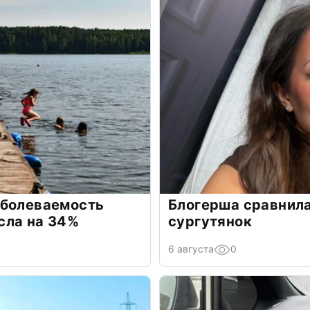
аболеваемость
Блогерша сравнила
сла на 34%
сургутянок
6 августа
0