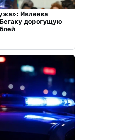
мужа»: Ивлеева
 Бегаку дорогущую
ублей