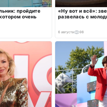
льник: пройдите
«Ну вот и всё»: з
 котором очень
развелась с моло
6 августа
98