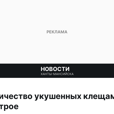
НОВОСТИ
ХАНТЫ-МАНСИЙСКА
личество укушенных клеща
трое