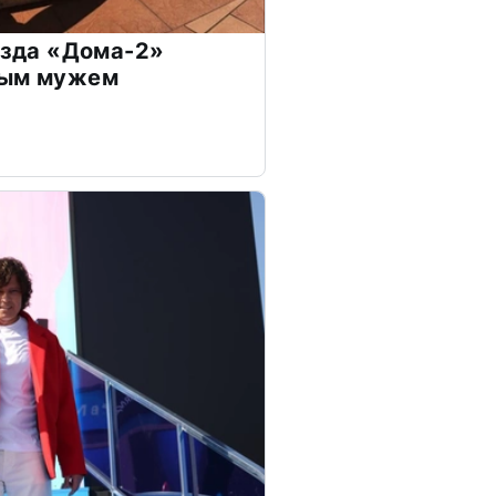
везда «Дома-2»
дым мужем