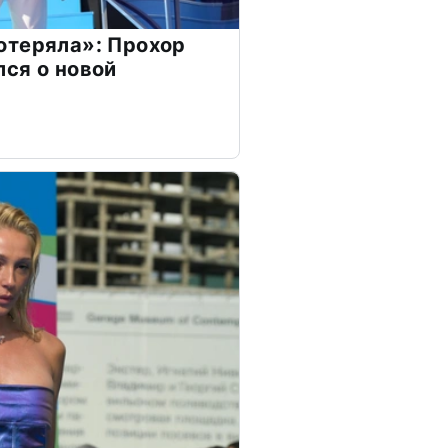
отеряла»: Прохор
ся о новой