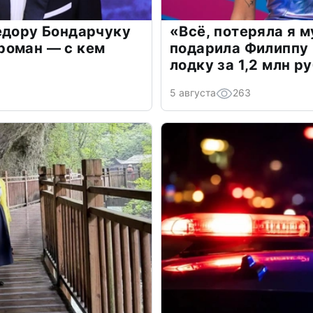
едору Бондарчуку
«Всё, потеряла я 
роман — с кем
подарила Филиппу
лодку за 1,2 млн р
5 августа
263