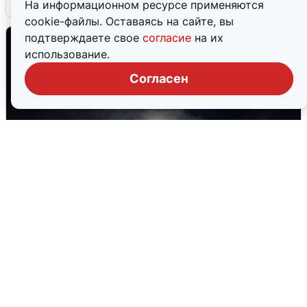
На информационном ресурсе применяются
cookie-файлы. Оставаясь на сайте, вы
подтверждаете свое
согласие
на их
использование.
Согласен
Взрывы в Воронеже после сигнала
тревоги
5 августа
0