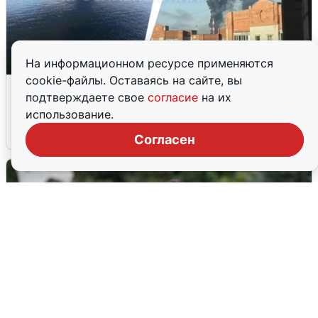
На информационном ресурсе применяются
cookie-файлы. Оставаясь на сайте, вы
Ночная атака БПЛА на Ярославль:
подтверждаете свое
согласие
на их
попадания и последствия
использование.
6 августа
0
Согласен