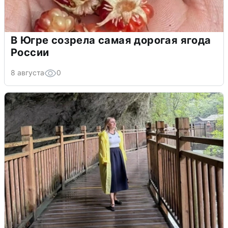
В Югре созрела самая дорогая ягода
России
8 августа
0