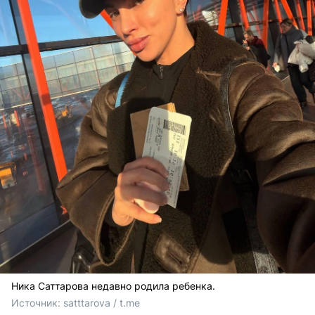
Ника Саттарова недавно родила ребенка.
Источник: 
satttarova / t.me