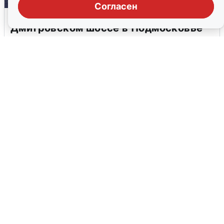
Согласен
Пять машин столкнулись на
Дмитровском шоссе в Подмосковье
4 августа
0
В Туре вода убывает, на других реках