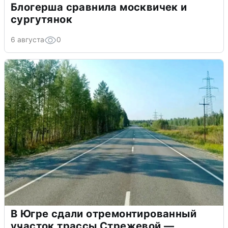
Блогерша сравнила москвичек и
сургутянок
6 августа
0
В Югре сдали отремонтированный
участок трассы Стрежевой —