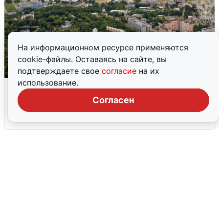
На информационном ресурсе применяются
cookie-файлы. Оставаясь на сайте, вы
подтверждаете свое
согласие
на их
использование.
Москвичи услышали грохот, похожий
на взрыв
Согласен
7 августа
0