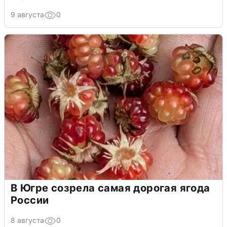
9 августа
0
В Югре созрела самая дорогая ягода
России
8 августа
0