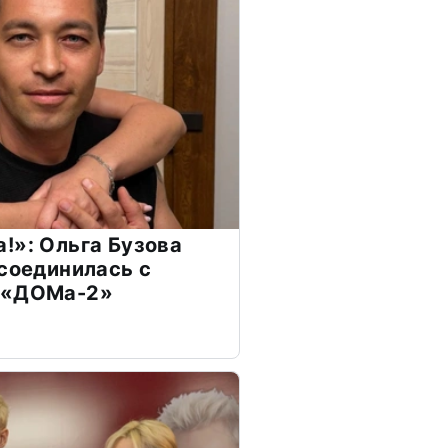
!»: Ольга Бузова
ссоединилась с
 «ДОМа-2»