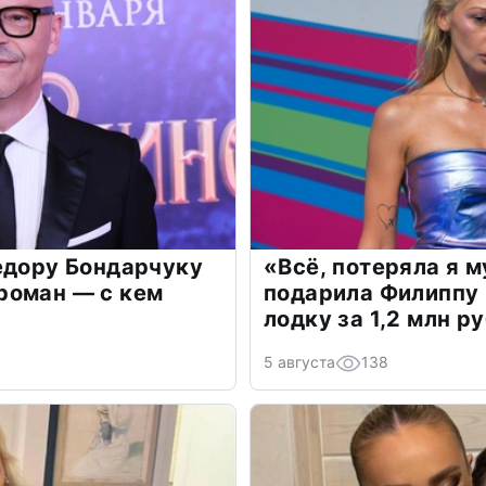
едору Бондарчуку
«Всё, потеряла я 
роман — с кем
подарила Филиппу
лодку за 1,2 млн р
5 августа
138