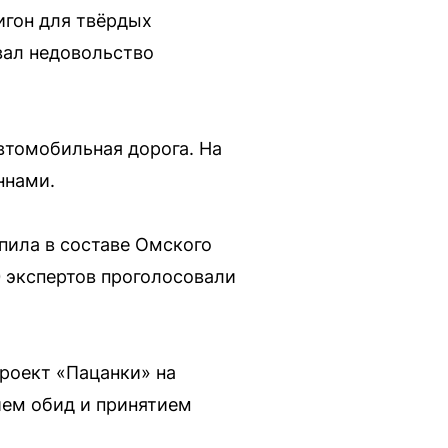
игон для твёрдых
вал недовольство
втомобильная дорога. На
ннами.
пила в составе Омского
0 экспертов проголосовали
проект «Пацанки» на
ием обид и принятием