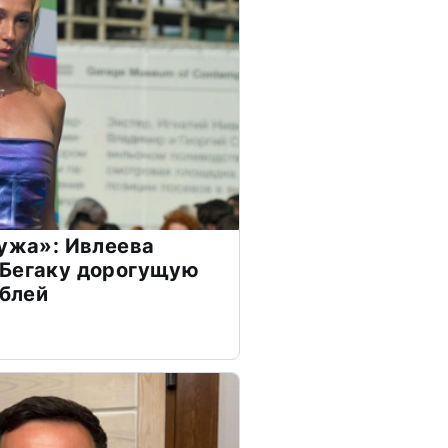
мужа»: Ивлеева
 Бегаку дорогущую
ублей