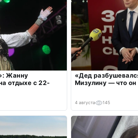
»: Жанну
«Дед разбушевалс
на отдыхе с 22-
Мизулину — что он
4 августа
145