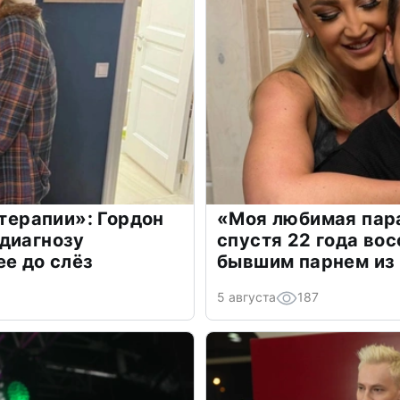
 терапии»: Гордон
«Моя любимая пара
диагнозу
спустя 22 года во
ее до слёз
бывшим парнем из
5 августа
187