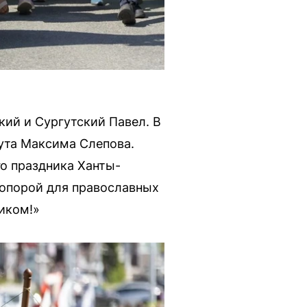
ий и Сургутский Павел. В
ута Максима Слепова.
го праздника Ханты-
 опорой для православных
ником!»