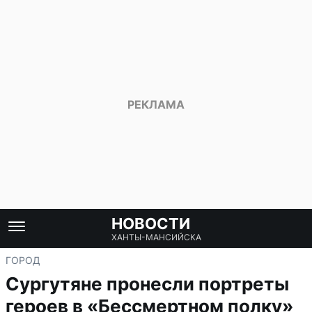
НОВОСТИ
ХАНТЫ-МАНСИЙСКА
ГОРОД
Сургутяне пронесли портреты
героев в «Бессмертном полку»