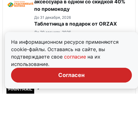
аксессуара в одном со скидкой 40%
по промокоду
До 31 декабря, 2026
Таблетница в подарок от ORZAX
До 20 августа, 2026
На информационном ресурсе применяются
cookie-файлы. Оставаясь на сайте, вы
Скидка 5% на первый заказ
подтверждаете свое
согласие
на их
До 31 августа, 2026
использование.
Согласен
Новая коллекция для труизма и
путешествий. Новинки!
До 30 августа, 2026
Все промокоды