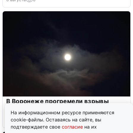
В Воронеже прогремели взрывы
после сигнала тревоги
На информационном ресурсе применяются
cookie-файлы. Оставаясь на сайте, вы
5 августа
0
подтверждаете свое
согласие
на их