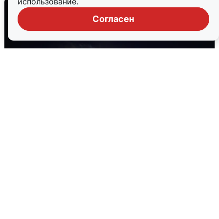
использование.
Согласен
Взрывы в Воронеже после сигнала
тревоги
5 августа
0