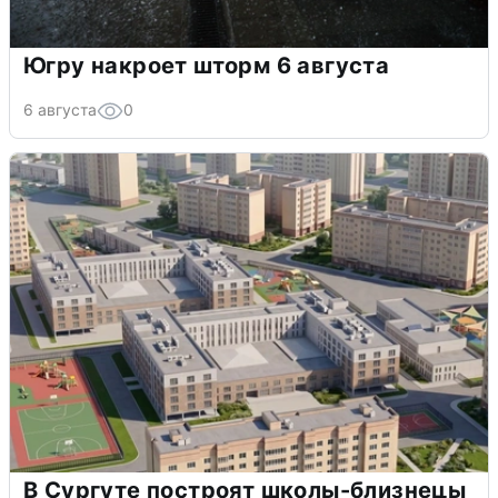
Югру накроет шторм 6 августа
6 августа
0
В Сургуте построят школы-близнецы