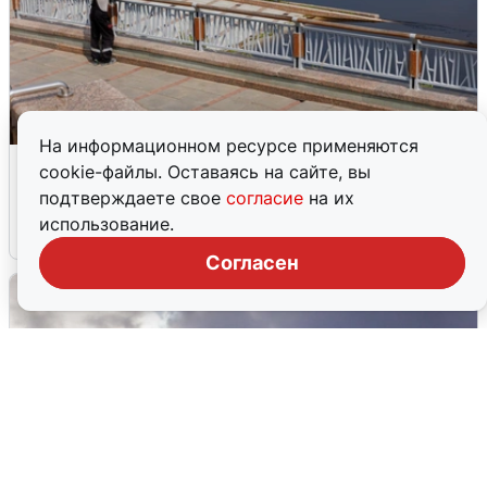
На информационном ресурсе применяются
В Туре вода убывает, на других реках
cookie-файлы. Оставаясь на сайте, вы
области прибывает
подтверждаете свое
согласие
на их
использование.
4 августа
0
Согласен