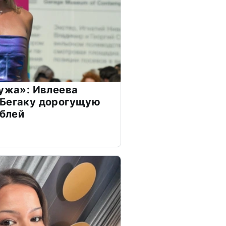
мужа»: Ивлеева
 Бегаку дорогущую
ублей