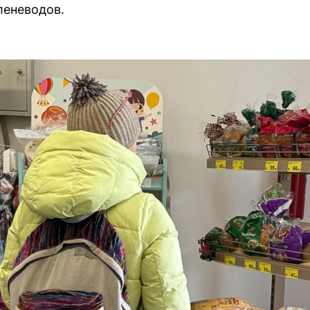
леневодов.