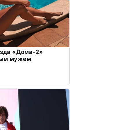
везда «Дома-2»
дым мужем