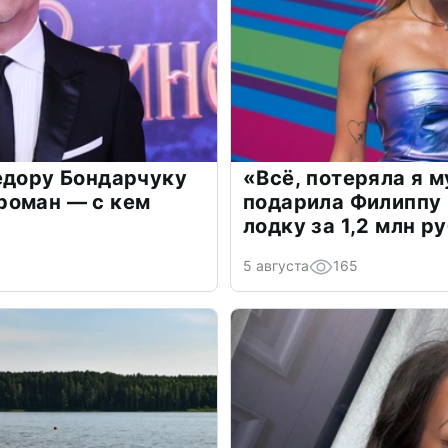
едору Бондарчуку
«Всё, потеряла я 
роман — с кем
подарила Филиппу
лодку за 1,2 млн р
5 августа
165