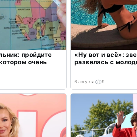
льник: пройдите
«Ну вот и всё»: з
 котором очень
развелась с моло
6 августа
9