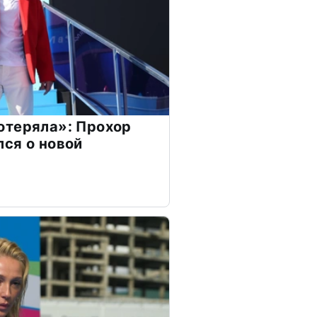
отеряла»: Прохор
ся о новой