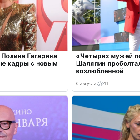
 Полина Гагарина
«Четырех мужей п
ые кадры с новым
Шаляпин проболтал
возлюбленной
6 августа
11