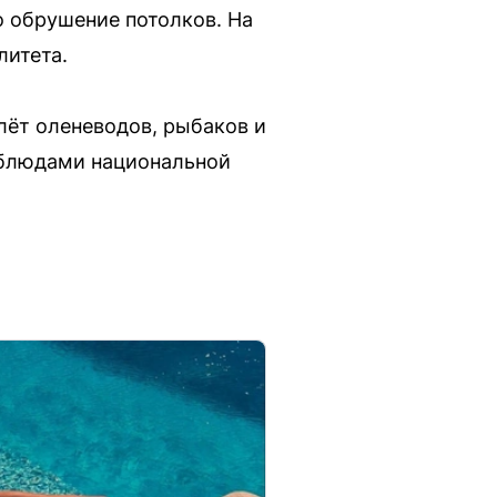
о обрушение потолков. На
литета.
лёт оленеводов, рыбаков и
я блюдами национальной