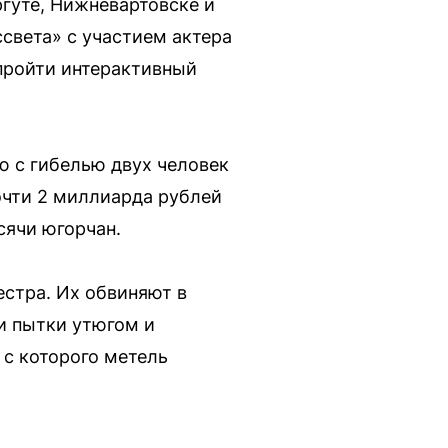
ргуте, Нижневартовске и
света» с участием актера
 пройти интерактивный
 с гибелью двух человек
очти 2 миллиарда рублей
сячи югорчан.
естра. Их обвиняют в
и пытки утюгом и
 с которого метель