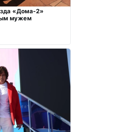
везда «Дома-2»
дым мужем