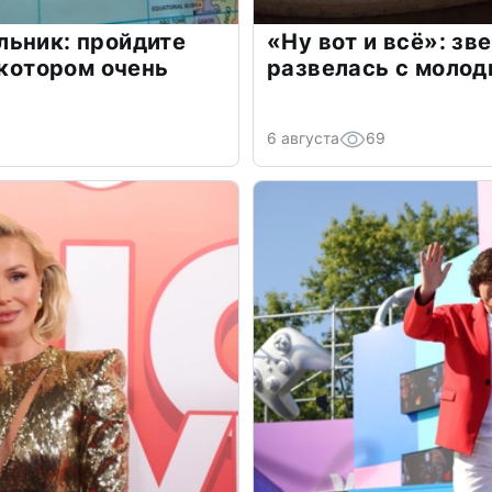
льник: пройдите
«Ну вот и всё»: з
 котором очень
развелась с моло
6 августа
69