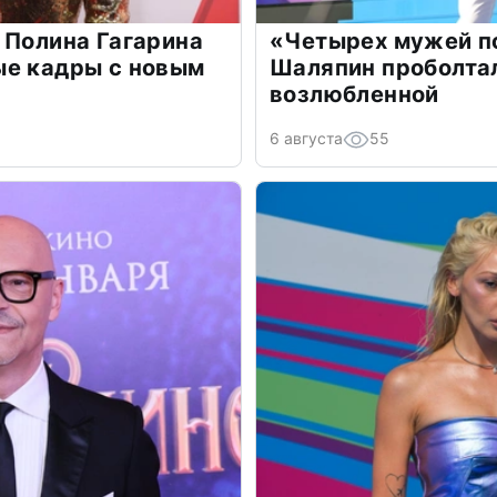
 Полина Гагарина
«Четырех мужей п
ые кадры с новым
Шаляпин проболтал
возлюбленной
6 августа
55