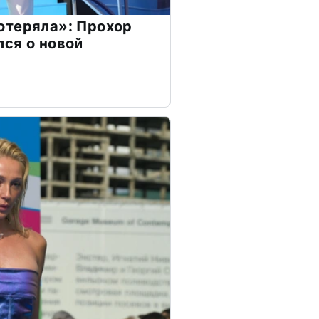
отеряла»: Прохор
ся о новой