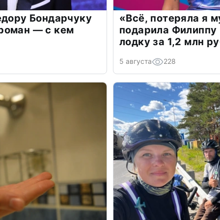
едору Бондарчуку
«Всё, потеряла я 
роман — с кем
подарила Филиппу
лодку за 1,2 млн р
5 августа
228