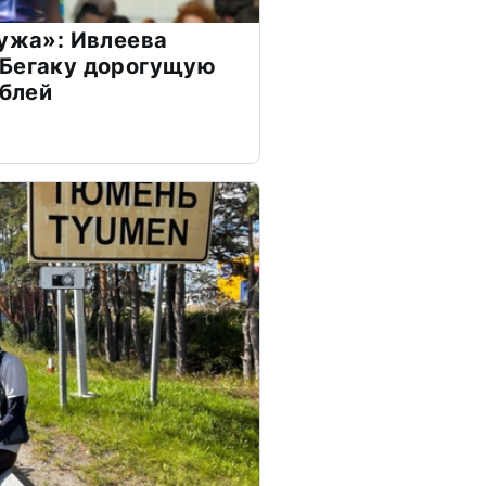
мужа»: Ивлеева
 Бегаку дорогущую
ублей