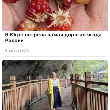
В Югре созрела самая дорогая ягода
России
8 августа
0