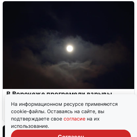
В Воронеже прогремели взрывы
после сигнала тревоги
На информационном ресурсе применяются
cookie-файлы. Оставаясь на сайте, вы
5 августа
0
подтверждаете свое
согласие
на их
использование.
Согласен