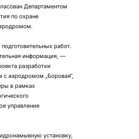
гласован Департаментом
тия по охране
аэродромом.
 подготовительных работ.
ительная информация, —
роекта разработки
м с аэродромом „Боровая“,
еры в рамках
огического
ое управление
гидронамывную установку,