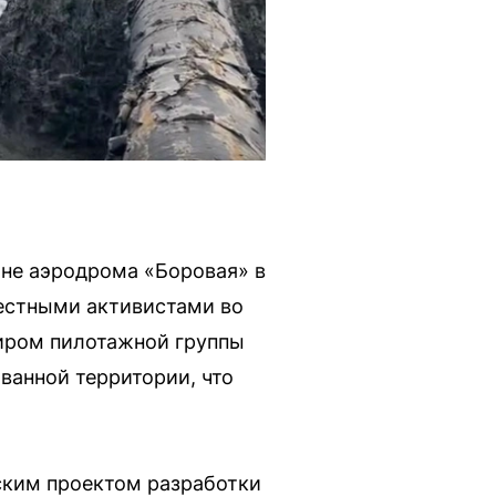
оне аэродрома «Боровая» в
естными активистами во
иром пилотажной группы
ванной территории, что
ским проектом разработки