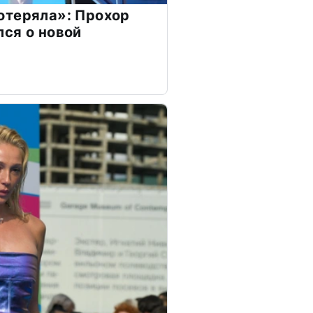
отеряла»: Прохор
ся о новой