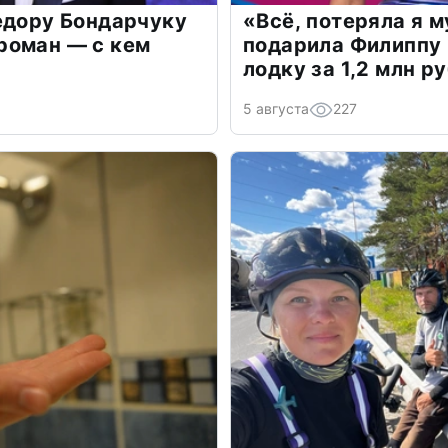
едору Бондарчуку
«Всё, потеряла я 
роман — с кем
подарила Филиппу
лодку за 1,2 млн р
5 августа
227