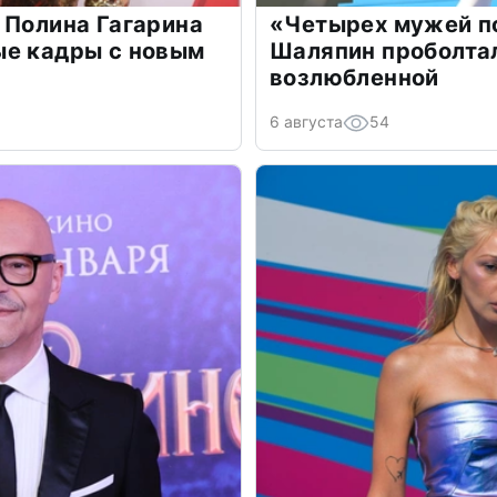
 Полина Гагарина
«Четырех мужей п
ые кадры с новым
Шаляпин проболтал
возлюбленной
6 августа
54