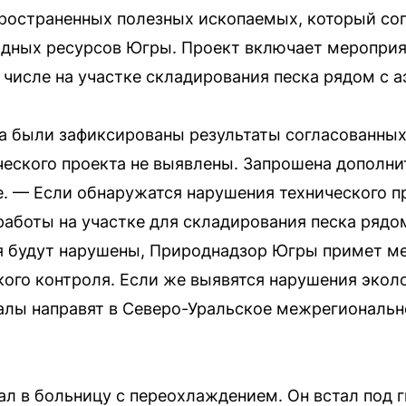
остраненных полезных ископаемых, который со
одных ресурсов Югры. Проект включает мероприя
числе на участке складирования песка рядом с 
а были зафиксированы результаты согласованных
еского проекта не выявлены. Запрошена дополн
. — Если обнаружатся нарушения технического п
аботы на участке для складирования песка рядо
я будут нарушены, Природнадзор Югры примет м
кого контроля. Если же выявятся нарушения экол
алы направят в Северо-Уральское межрегиональн
ал в больницу с переохлаждением. Он встал под 