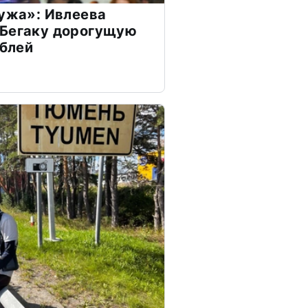
мужа»: Ивлеева
 Бегаку дорогущую
ублей