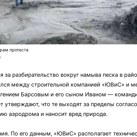
ерам протеста
m
 за разбирательство вокруг намыва песка в рай
релся между строительной компанией «ЮВиС» и м
Евгением Барсовым и его сыном Иваном — команд
т утверждают, что те выходят за пределы согласо
ию аэродрома и наносит вред природе.
ия. По его данным, «ЮВиС» располагает техниче