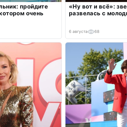
льник: пройдите
«Ну вот и всё»: з
 котором очень
развелась с моло
6 августа
68