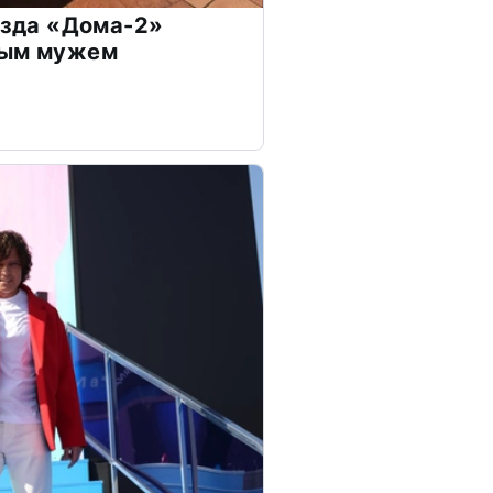
везда «Дома-2»
дым мужем