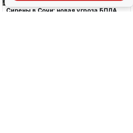
Сирены в Сочи: новая угроза БПЛА
6 августа
0
В Воронеже прогремели взрывы
после сигнала тревоги