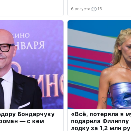
6 августа
16
едору Бондарчуку
«Всё, потеряла я 
роман — с кем
подарила Филиппу
лодку за 1,2 млн р