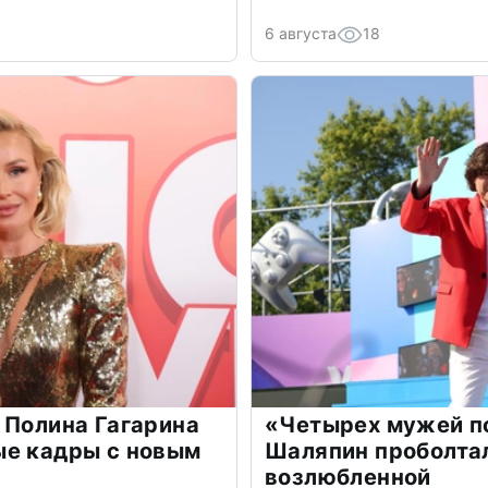
6 августа
18
 Полина Гагарина
«Четырех мужей п
ые кадры с новым
Шаляпин проболтал
возлюбленной