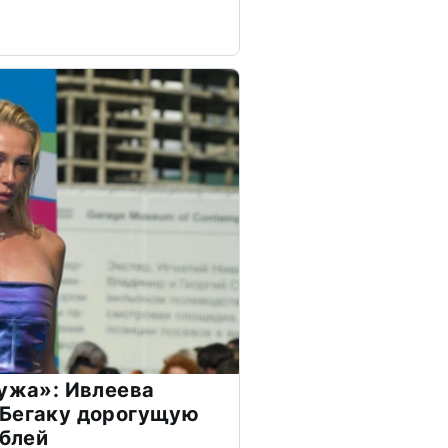
мужа»: Ивлеева
 Бегаку дорогущую
ублей