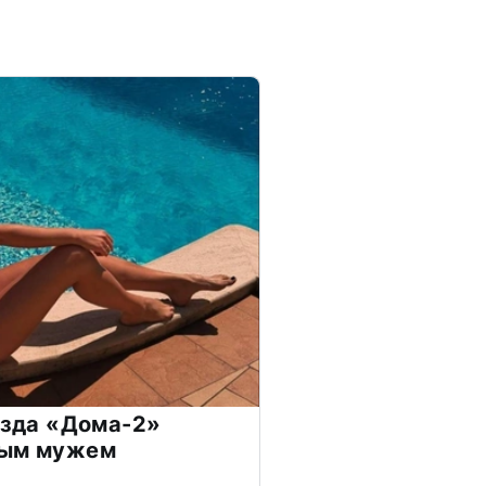
везда «Дома-2»
дым мужем