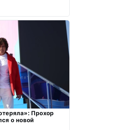
отеряла»: Прохор
ся о новой