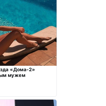
везда «Дома-2»
дым мужем