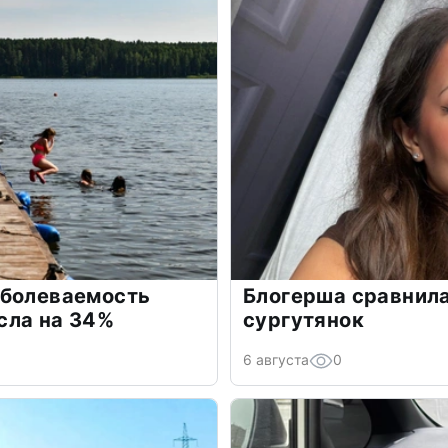
аболеваемость
Блогерша сравнила
сла на 34%
сургутянок
6 августа
0