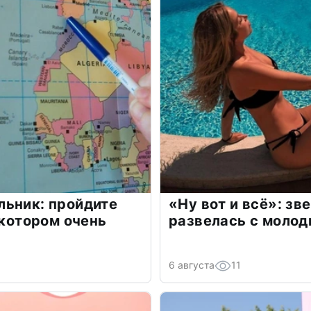
льник: пройдите
«Ну вот и всё»: з
 котором очень
развелась с моло
6 августа
11