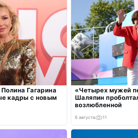
 Полина Гагарина
«Четырех мужей п
ые кадры с новым
Шаляпин проболтал
возлюбленной
6 августа
11