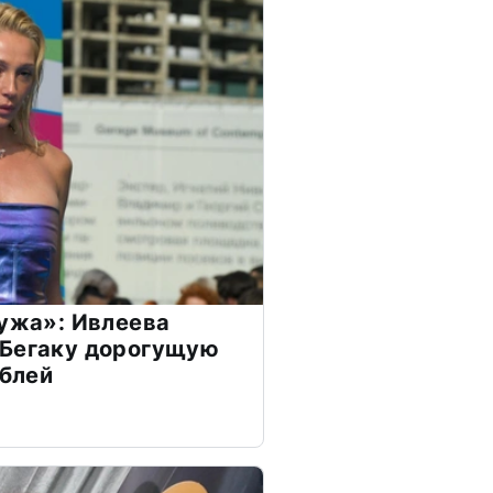
мужа»: Ивлеева
 Бегаку дорогущую
ублей