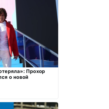
отеряла»: Прохор
ся о новой