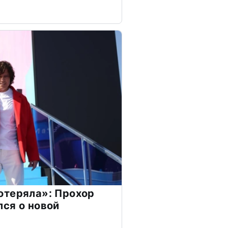
отеряла»: Прохор
ся о новой