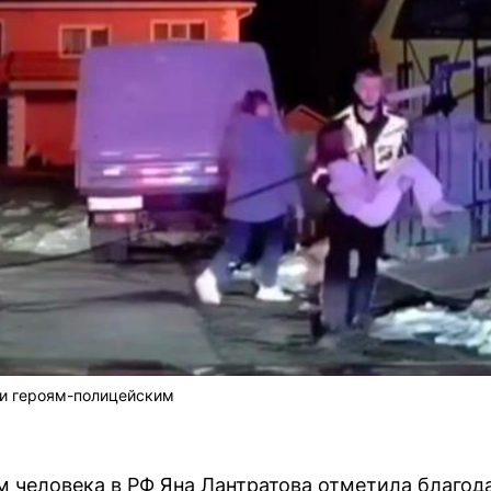
и героям-полицейским
м человека в РФ Яна Лантратова отметила благо