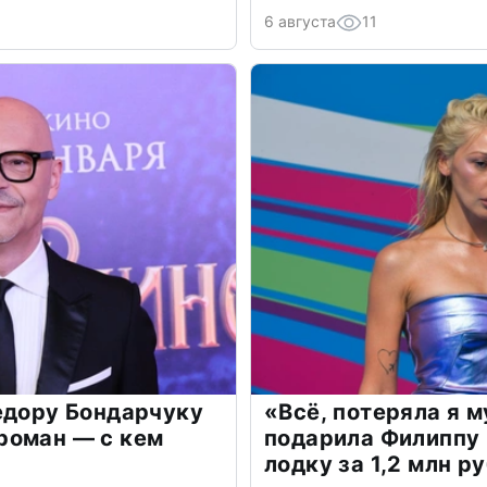
6 августа
11
едору Бондарчуку
«Всё, потеряла я 
роман — с кем
подарила Филиппу
лодку за 1,2 млн р