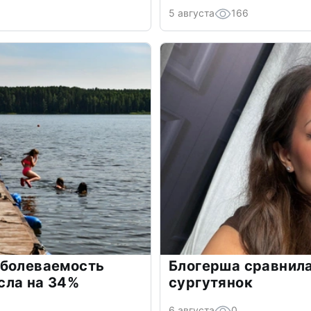
5 августа
166
аболеваемость
Блогерша сравнила
сла на 34%
сургутянок
6 августа
0