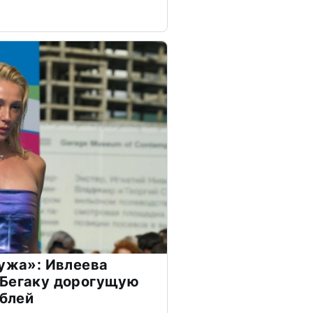
мужа»: Ивлеева
 Бегаку дорогущую
ублей