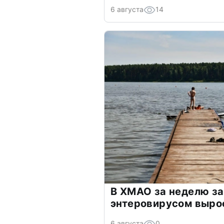
6 августа
14
В ХМАО за неделю з
энтеровирусом выро
6 августа
0