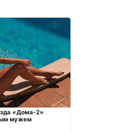
везда «Дома-2»
дым мужем