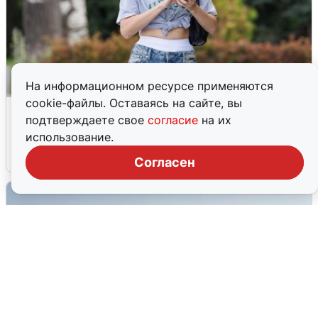
На информационном ресурсе применяются
cookie-файлы. Оставаясь на сайте, вы
Волгоградцы остались без
подтверждаете свое
согласие
на их
мобильного интернета
использование.
6 августа
0
Согласен