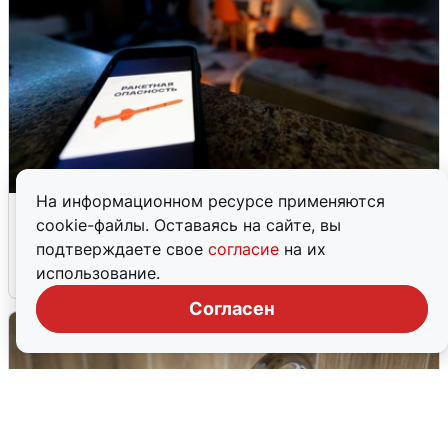
На информационном ресурсе применяются
Ночью в Самарской области завыли
cookie-файлы. Оставаясь на сайте, вы
сирены
подтверждаете свое
согласие
на их
использование.
8 августа
0
Согласен