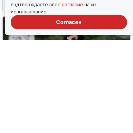
подтверждаете свое
согласие
на их
6 августа
0
использование.
Согласен
Волгоградцы остались без
мобильного интернета
6 августа
0