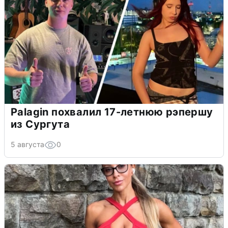
Palagin похвалил 17-летнюю рэпершу
из Сургута
5 августа
0