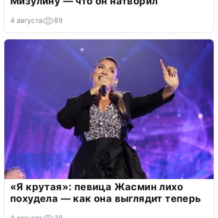
Мизулину — что он натворил
4 августа
89
«Я крутая»: певица Жасмин лихо
похудела — как она выглядит теперь
4 августа
39